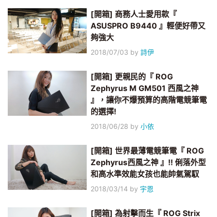
[開箱] 商務人士愛用款『
ASUSPRO B9440 』輕便好帶又
夠強大
2018/07/03
by
詩伊
[開箱] 更親民的『 ROG
Zephyrus M GM501 西風之神
』，讓你不爆預算的高階電競筆電
的選擇!
2018/06/28
by
小依
[開箱] 世界最薄電競筆電『 ROG
Zephyrus西風之神 』!! 俐落外型
和高水準效能女孩也能帥氣駕馭
2018/03/14
by
宇恩
[開箱] 為射擊而生『 ROG Strix