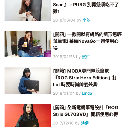
Scar 』，PUBG 別再怨嘆吃不了
雞!
2018/03/04
by
小依
[開箱] 一掀開就有網路的新形態輕
薄筆電! 華碩NovaGo一週使用心
得
2018/02/23
by
蜜柑
[開箱] MOBA專門電競筆電
『ROG Strix Hero Edition』打
LoL時要時尚帥氣兼具!
2018/01/04
by
Linda
[開箱] 全新電競筆電設計『ROG
Strix GL703VD』開箱使用心得
2017/12/18
by
詩伊