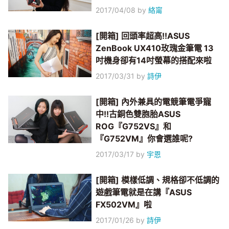
2017/04/08
by
絡甯
[開箱] 回頭率超高!!ASUS
ZenBook UX410玫瑰金筆電 13
吋機身卻有14吋螢幕的搭配來啦
2017/03/31
by
詩伊
[開箱] 內外兼具的電競筆電爭寵
中!!古銅色雙胞胎ASUS
ROG『G752VS』和
『G752VM』你會選誰呢?
2017/03/17
by
宇恩
[開箱] 模樣低調、規格卻不低調的
遊戲筆電就是在講『ASUS
FX502VM』啦
2017/01/26
by
詩伊