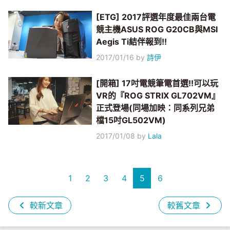
[ETG] 2017評選年度最佳兩台電
競主機ASUS ROG G20CB與MSI
Aegis Ti結伴報到!!
2017/01/16
by
詩伊
[開箱] 17吋電競筆電首選!!可以玩
VR的『ROG STRIX GL702VM』
正式登場(同場加映：同系列兄弟
檔15吋GL502VM)
2017/01/08
by
Lala
1
2
3
4
5
6
較新文章
較舊文章