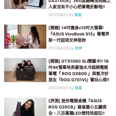
UX370UA』360度翻轉沒問題之
人家沒有不小心把筆電折斷啦!!
2017/09/21
by
絡甯
[開箱] 14吋機身x15吋大螢幕!
『ASUS VivoBook S15』筆電界
新一代窈窕女神是妳
2017/06/29
by
詩伊
[開箱] GTX1080 SLI雙顯卡!! 18
吋4K螢幕地表最強水冷超頻電競
筆電『 ROG GX800 』與氣冷好
朋友『ROG G701VI』實玩心得!!
2017/05/07
by
絡甯
[評測] 迷你電競桌機『ASUS
ROG G20CB』麻雀雖小五臟俱
全，八百萬種LED燈特效超狂!!