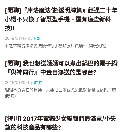
[閒聊]『庫洛魔法使:透明牌篇』經過二十年
小櫻不只換了智慧型手機、還有這些新科
技!!
2018/01/17
by
綿綿
木之本櫻從庫洛魔法使轉行手機貼膜店員嘍～(開玩笑的)
[閒聊] 我也想送媽媽可以煮出鍋巴的電子鍋!
『與神同行』中金自鴻送的是哪台?
2018/01/15
by
綿綿
綿綿不負責任的建議：只要把白米飯煮失敗就會變成鍋巴了唷
(眨眼)
[特刊] 2017年電獺少女編輯們最滿意/小失
望的科技產品有哪些?