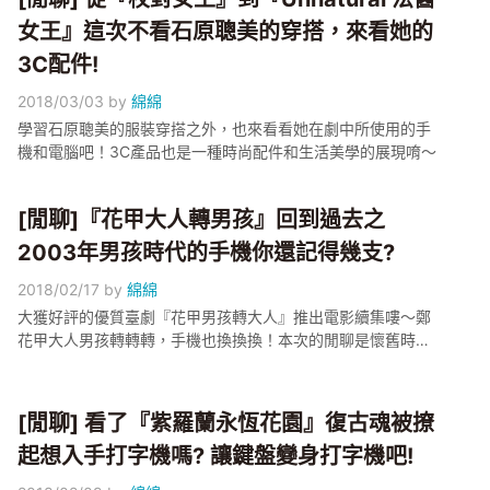
女王』這次不看石原聰美的穿搭，來看她的
3C配件!
2018/03/03
by
綿綿
學習石原聰美的服裝穿搭之外，也來看看她在劇中所使用的手
機和電腦吧！3C產品也是一種時尚配件和生活美學的展現唷～
[閒聊]『花甲大人轉男孩』回到過去之
2003年男孩時代的手機你還記得幾支?
2018/02/17
by
綿綿
大獲好評的優質臺劇『花甲男孩轉大人』推出電影續集嘍～鄭
花甲大人男孩轉轉轉，手機也換換換！本次的閒聊是懷舊時
間，一起來回顧15年前的手機，考驗記憶力看看你還記得哪幾
支？
[閒聊] 看了『紫羅蘭永恆花園』復古魂被撩
起想入手打字機嗎? 讓鍵盤變身打字機吧!