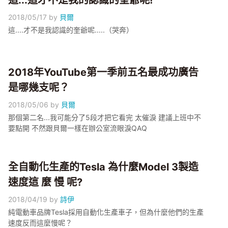
這...這才不是我的認識的奎爺呢!
2018/05/17
by
貝爾
這....才不是我認識的奎爺呢.....（哭奔）
2018年YouTube第一季前五名最成功廣告
是哪幾支呢？
2018/05/06
by
貝爾
那個第二名...我可能分了5段才把它看完 太催淚 建議上班中不
要點開 不然跟貝爾一樣在辦公室流眼淚QAQ
全自動化生產的Tesla 為什麼Model 3製造
速度這 麼 慢 呢?
2018/04/19
by
詩伊
純電動車品牌Tesla採用自動化生產車子，但為什麼他們的生產
速度反而這麼慢呢？