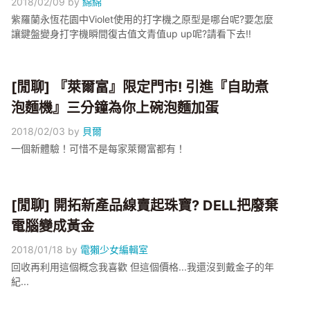
2018/02/09
by
綿綿
紫羅蘭永恆花園中Violet使用的打字機之原型是哪台呢?要怎麼
讓鍵盤變身打字機瞬間復古值文青值up up呢?請看下去!!
[閒聊] 『萊爾富』限定門市! 引進『自助煮
泡麵機』三分鐘為你上碗泡麵加蛋
2018/02/03
by
貝爾
一個新體驗！可惜不是每家萊爾富都有！
[閒聊] 開拓新產品線賣起珠寶? DELL把廢棄
電腦變成黃金
2018/01/18
by
電獺少女編輯室
回收再利用這個概念我喜歡 但這個價格...我還沒到戴金子的年
紀...