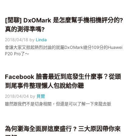
[閒聊] DxOMark 是怎麼幫手機相機評分的?
真的測得準嗎?
2018/04/18
by
Linda
會讓大家又掀起熱烈討論的就屬DxOMark總分109分的Huawei
P20 Pro了～
Facebook 臉書最近到底發生什麼事？從頭
到尾事件整理懶人包說給你聽
2018/04/04
by
貝爾
雖然跟我們不是切身相關，但還是可以了解一下來龍去脈
為何瀏海全面屏這麼盛行 ? 三大原因帶你來