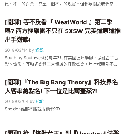
員、不同的背景，甚至一個不同的現實。但都是關於我們當今
的生活方式的真實寫照，如果人們一直幹蠢事，十分鐘之後一
切就會變成劇中的模樣。」
[閒聊] 等不及看『 WestWorld 』第二季
嗎? 西方極樂園不只在 SXSW 完美還原還推
出手遊嘍!
2018/03/14
by
綿綿
South by Southwest於每年3月在美國德州舉辦，是融合了音
樂、電影、互動式媒體三大領域的狂歡盛會，年年都吸引不少
新創科技和企業品牌參加展會，孵育了許多科技新想法，也是
Twitter、Airbnb等從默默無名到步向群眾的重要推手！
[閒聊]『The Big Bang Theory』科技界名
人客串總點名! 下一位是比爾蓋茲?!
2018/03/04
by
綿綿
Sheldon誰都不服就服他們XD
[閒聊] 從『校對女王』到『Unnatural 法醫