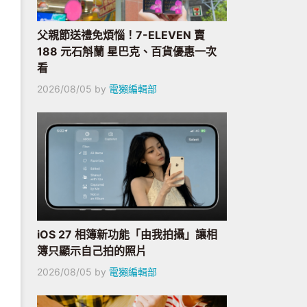
父親節送禮免煩惱！7-ELEVEN 賣
188 元石斛蘭 星巴克、百貨優惠一次
看
2026/08/05
by
電獺編輯部
iOS 27 相簿新功能「由我拍攝」讓相
簿只顯示自己拍的照片
2026/08/05
by
電獺編輯部