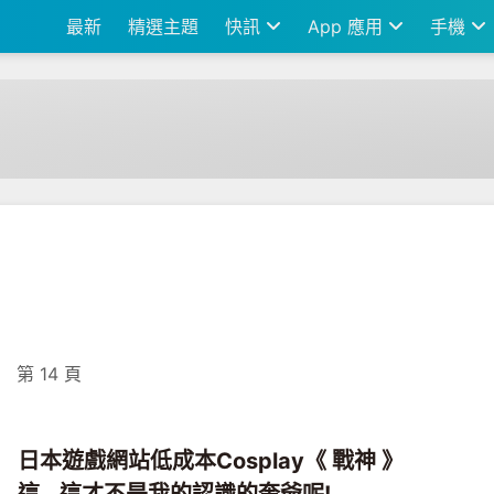
最新
精選主題
快訊
App 應用
手機
第 14 頁
日本遊戲網站低成本Cosplay《 戰神 》