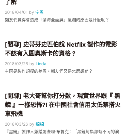
了解
2018/04/01
by
宇恩
獺友們覺得會造成「瀏海全面屏」風潮的原因是什麼呢？
[閒聊] 史蒂芬史匹伯說 Netflix 製作的電影
不該有入圍奧斯卡的資格 ?
2018/03/26
by
Linda
主因是製作規模的差異。獺友們又是怎麼想勒？
[閒聊] 老大哥幫你打分數，現實世界跟『 黑
鏡 』一樣恐怖?! 在中國社會信用太低禁搭火
車飛機
2018/03/26
by
綿綿
『黑鏡』製作人兼編劇查理·布魯克：「黑鏡每集都有不同的演