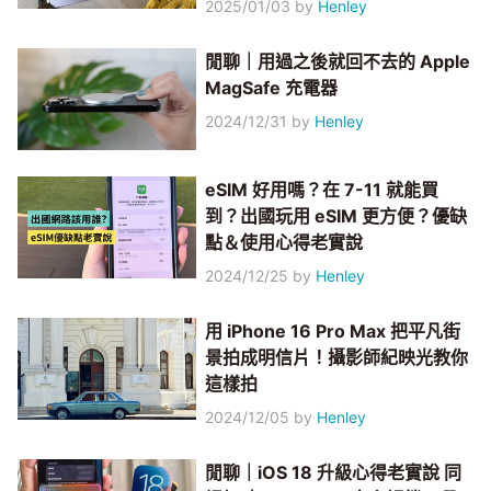
2025/01/03
by
Henley
閒聊｜用過之後就回不去的 Apple
MagSafe 充電器
2024/12/31
by
Henley
eSIM 好用嗎？在 7-11 就能買
到？出國玩用 eSIM 更方便？優缺
點＆使用心得老實說
2024/12/25
by
Henley
用 iPhone 16 Pro Max 把平凡街
景拍成明信片！攝影師紀映光教你
這樣拍
2024/12/05
by
Henley
閒聊｜iOS 18 升級心得老實說 同