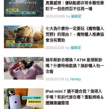
真實感想：優缺點都非常多難怪褒
貶不一但依然忍不住再一場
2025/03/08
by
編輯室
七大為什麼你一定要玩《魔物獵人
荒野》的理由！ - 魔物獵人推廣協
會沒有贊助
2025/02/25
by
編輯室
過年新鈔去哪換？ATM 能領新鈔
嗎？什麼時候能換？換鈔懶人包一
次看
2025/01/16
by
Henley
iPad mini 7 適不適合我？值得入
手嗎？和前代差在哪？重點規格＆
選購建議整理