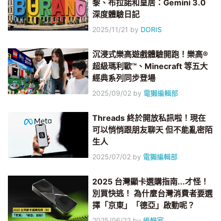
黎、布拉諾和皇居：Gemini 3.0
深度體驗日記
2025/11/21
by
DORIS
沉浸式樂高遊戲體驗開跑！樂高®
超級瑪利歐™、Minecraft 等五大
經典系列同步登場
2025/09/02
by
電獺編輯部
Threads 終於開放私訊啦！現在
可以悄悄跟朋友聊天 但不能亂密陌
生人
2025/07/02
by
電獺編輯部
2025 台灣顯卡選購指南...才怪！
別買快逃！ 為什麼台灣消費者要選
擇「京東」「德亞」啟動呢？
2025/06/22
by
編輯室