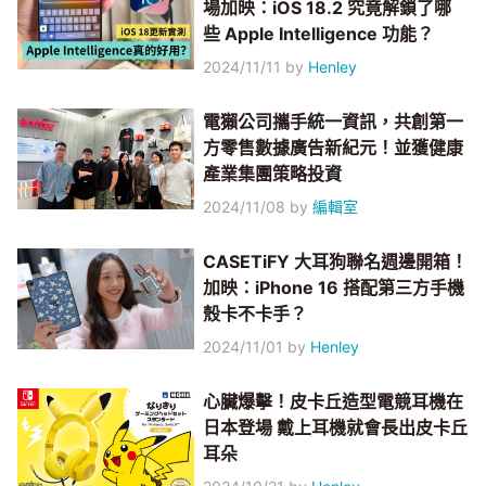
場加映：iOS 18.2 究竟解鎖了哪
些 Apple Intelligence 功能？
2024/11/11
by
Henley
電獺公司攜手統一資訊，共創第一
方零售數據廣告新紀元！並獲健康
產業集團策略投資
2024/11/08
by
編輯室
CASETiFY 大耳狗聯名週邊開箱！
加映：iPhone 16 搭配第三方手機
殼卡不卡手？
2024/11/01
by
Henley
心臟爆擊！皮卡丘造型電競耳機在
日本登場 戴上耳機就會長出皮卡丘
耳朵