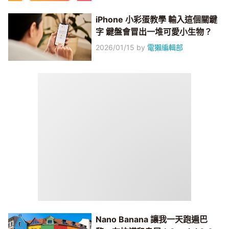
iPhone 小彩蛋教學 輸入這個關鍵
字 鍵盤會冒出一堆可愛小生物？
2026/01/15
by
電獺編輯部
Nano Banana 讓我一天跑遍巴