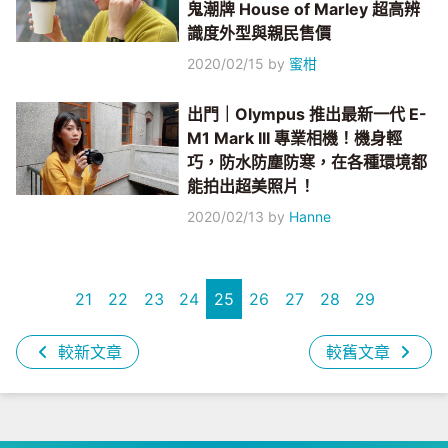
鬼潮牌 House of Marley 超高辨
識度外型與親民售價
2020/02/15
by
蜜柑
出門｜Olympus 推出最新一代 E-
M1 Mark III 專業相機！機身輕
巧，防水防塵防寒，在各種環境都
能拍出超美照片！
2020/02/13
by
Hanne
21
22
23
24
25
26
27
28
29
較新文章
較舊文章