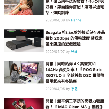
錶，復古與科技的結合！不只外表
好看，錶面隨你搭配！還可以通電
話、運動訓練
2020/04/09
by
Hanne
Seagate 推出三款外接式儲存產品
每秒 20Gbps 的傳輸速度 替玩家
帶來飆速的遊戲體驗
2020/04/07
by
貝爾
開箱｜同時給你 4K 高畫質和
144Hz 高更新率！『 ROG Strix
XG27UQ 』全球首款 DSC 電競螢
幕用起來有多過癮
2020/04/05
by
宇恩
開箱｜超平價三字頭的高吸力吸塵
器！『 MAO Clean M3 』無線手