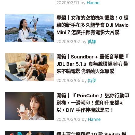
2020/03/11
by
Hanne
專題｜女孩的空拍機初體驗！0 經
驗的新手花多久能學會 DJI Mavic
Mini？怎麼拍都有電影大片感
2020/03/07
by
莫娜
開箱｜Soundbar + 重低音單體『
JBL Bar 5.1 』真無線環繞喇叭 帶
來不輸電影院環繞與渾厚感
2020/03/05
by
詩伊
開箱｜『 PrinCube 』迷你行動印
刷機，一滑就印！想印什麼都可
以，DIY 手作神機就是它！
2020/03/03
by
Hanne
週末玩什麼精選 10 款 Switch 遊