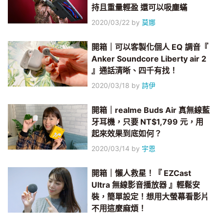
持且重量輕盈 還可以吸塵蟎
2020/03/22
by
莫娜
開箱｜可以客製化個人 EQ 調音『
Anker Soundcore Liberty air 2
』通話清晰、四千有找！
2020/03/18
by
詩伊
開箱｜realme Buds Air 真無線藍
牙耳機，只要 NT$1,799 元，用
起來效果到底如何？
2020/03/14
by
宇恩
開箱｜懶人救星！『 EZCast
Ultra 無線影音播放器 』輕鬆安
裝，簡單設定！想用大螢幕看影片
不用這麼麻煩！