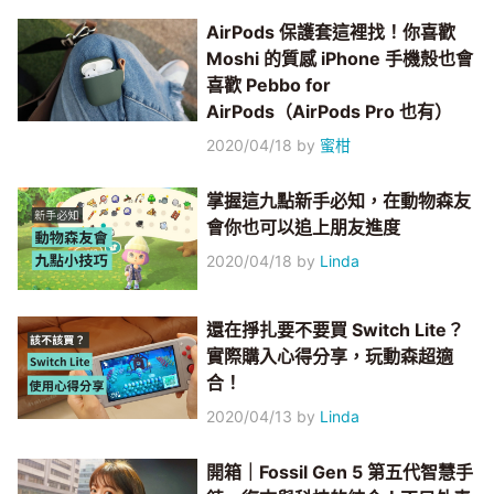
AirPods 保護套這裡找！你喜歡
Moshi 的質感 iPhone 手機殼也會
喜歡 Pebbo for
AirPods（AirPods Pro 也有）
2020/04/18
by
蜜柑
掌握這九點新手必知，在動物森友
會你也可以追上朋友進度
2020/04/18
by
Linda
還在掙扎要不要買 Switch Lite？
實際購入心得分享，玩動森超適
合！
2020/04/13
by
Linda
開箱｜Fossil Gen 5 第五代智慧手