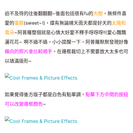
迫不及待的往後翻翻翻~後面包括很有fu的
大樹
，無條件喜
愛的
蛋糕
(sweet~!)，還有無論晴天雨天都是好天的
太陽和
雲朵
~阿普羅整個就是心情大好愛不釋手呀呀呀!!(愛心飄飄
灑花花~ 啊不過不過，小小提醒一下，阿普羅默默發現好像
橫向的照片會比較順手
，在邊框裁切上不需要放大太多也可
以填滿版形~
如果覺得後方版子都是白色有點單調，
點擊下方中間的按鈕
可以改變邊框顏色
~