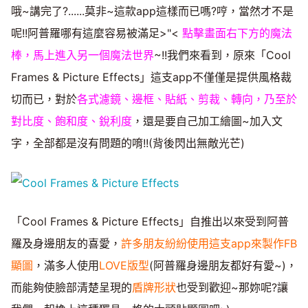
哦~講完了?......莫非~這款app這樣而已嗎?哼，當然才不是
呢!!阿普羅哪有這麼容易被滿足>"<
點擊畫面右下方的魔法
棒，馬上進入另一個魔法世界
~!!我們來看到，原來「Cool
Frames & Picture Effects」這支app不僅僅是提供風格裁
切而已，對於
各式濾鏡、邊框、貼紙、剪裁、轉向，乃至於
對比度、飽和度、銳利度
，還是要自己加工繪圖~加入文
字，全部都是沒有問題的唷!!(背後閃出無敵光芒)
「Cool Frames & Picture Effects」自推出以來受到阿普
羅及身邊朋友的喜愛，
許多朋友紛紛使用這支app來製作FB
顯圖
，滿多人使用
LOVE版型
(阿普羅身邊朋友都好有愛~)，
而能夠使臉部清楚呈現的
盾牌形狀
也受到歡迎~那妳呢?讓