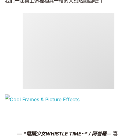
我們一起換上這種獨具一格的大頭貼顯圖吧: )
— *電獺少女WHISTLE TIME~* / 阿普羅—
喜