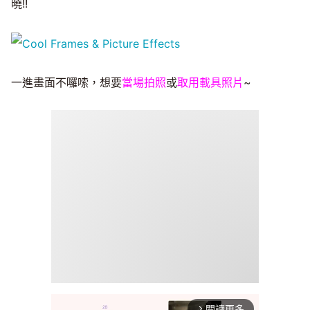
曉!!
一進畫面不囉嗦，想要
當場拍照
或
取用載具照片
~
閱讀更多
arrow_forward_ios