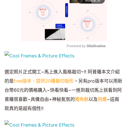
Powered by 
GliaStudios
Mute
選定照片正式開工~馬上進入風格裁切~!! 阿普羅本文介紹
的是
free版本，提供20種裁切版形
，另有pro版本可以用新
台幣60元的價格購入~快看快看~一進到裁切馬上就看到阿
普羅很喜歡~具備自由+神秘氣氛的
獨角獸
以及
飛鷹
~這兩
款真的是超有個性!!