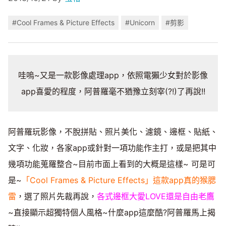
#Cool Frames & Picture Effects
#Unicorn
#剪影
哇嗚~又是一款影像處理app，依照電獺少女對於影像
app喜愛的程度，阿普羅毫不猶豫立刻宰(?!)了再說!!
阿普羅玩影像，不脫拼貼、照片美化、濾鏡、邊框、貼紙、
文字、化妝，各家app或針對一項功能作主打，或是把其中
幾項功能蒐羅整合~目前市面上看到的大概是這樣~ 可是可
是~
「Cool Frames & Picture Effects」這款app真的猴腮
雷
，選了照片先裁再說，
各式邊框大愛LOVE還是自由老鷹
~直接顯示超獨特個人風格~什麼app這麼酷?阿普羅馬上揭