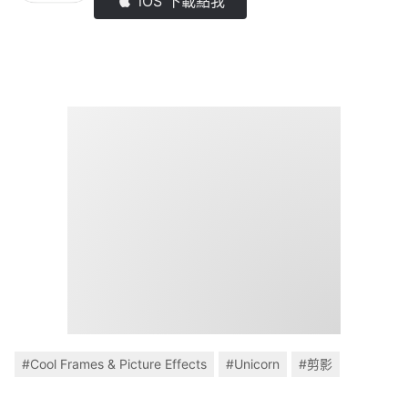
iOS 下載點我
#Cool Frames & Picture Effects
#Unicorn
#剪影