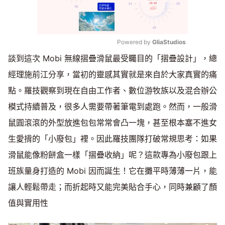
Powered by 
GliaStudios
談到這次 Mobi 無線摺疊滑鼠最受矚目的「摺疊設計」，總
Mute
經理施前江分享，當初的靈感其實就是來自於大家真實的痛
點。羅技觀察到現在自由工作者、數位游牧族以及混合辦公
模式持續普及，很多人需要帶著筆電到處跑。然而，一般滑
鼠圓滾滾的外型放進包包常常會凸一塊，甚至根本塞不進女
生愛揹的「小廢包」裡。因此羅技團隊打破常規思考：如果
滑鼠能像粉餅盒一樣「摺疊收納」呢？這款專為小廢包跟上
班族量身打造的 Mobi 因而誕生！它在攤平時薄薄一片，能
讓人輕鬆帶走；而折起時又能完美貼合手心，同時兼顧了顏
值與實用性