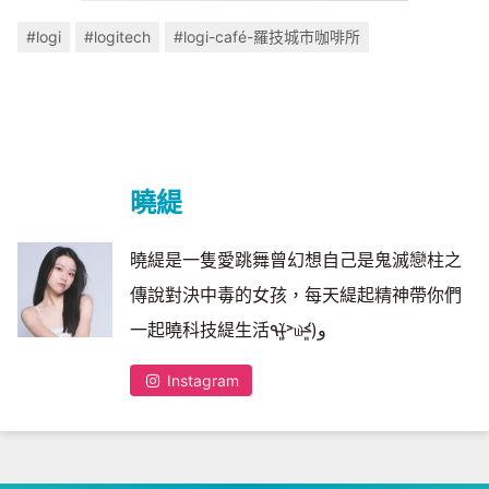
#logi
#logitech
#logi-café-羅技城市咖啡所
曉緹
曉緹是一隻愛跳舞曾幻想自己是鬼滅戀柱之
傳說對決中毒的女孩，每天緹起精神帶你們
一起曉科技緹生活٩(˃̶͈̀௰˂̶͈́)و
Instagram