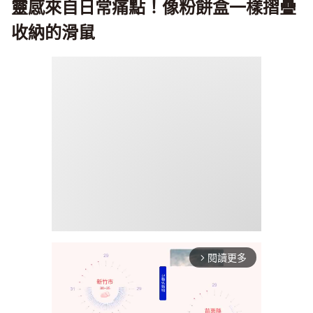
靈感來自日常痛點！像粉餅盒一樣摺疊
收納的滑鼠
閱讀更多
arrow_forward_ios