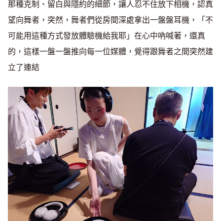
那種克制、留白與隱約的細節，讓人忍不住放下相機，認真
望向舞者，突然，舞者們從房間深處拿出一盤盤耳機，「不
可能用這種方式發放體驗機給我耶」在心中吶喊著，還真
的，這樣一盤一盤推向每一位媒體，覺得跟舞者之間突然建
立了連結