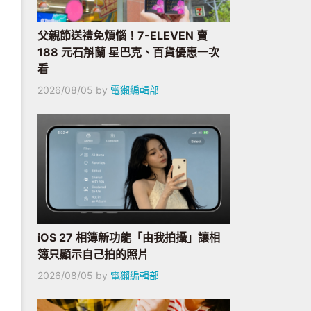
父親節送禮免煩惱！7-ELEVEN 賣
188 元石斛蘭 星巴克、百貨優惠一次
看
2026/08/05
by
電獺編輯部
iOS 27 相簿新功能「由我拍攝」讓相
簿只顯示自己拍的照片
2026/08/05
by
電獺編輯部