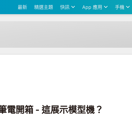
最新
精選主題
快訊
App 應用
手機
 這展示模型機？ 1kg 輕的很誇張
r 16 筆電開箱 - 這展示模型機？