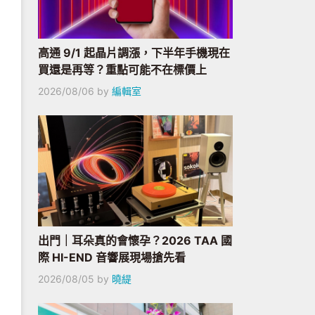
高通 9/1 起晶片調漲，下半年手機現在
買還是再等？重點可能不在標價上
2026/08/06
by
編輯室
出門｜耳朵真的會懷孕？2026 TAA 國
際 HI-END 音響展現場搶先看
2026/08/05
by
曉緹