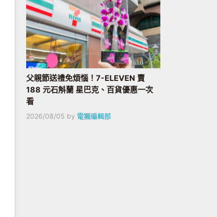
父親節送禮免煩惱！7-ELEVEN 賣
188 元石斛蘭 星巴克、百貨優惠一次
看
2026/08/05
by
電獺編輯部