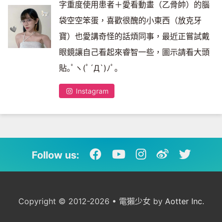
字重度使用患者＋愛看動畫（乙骨帥）的腦
袋空空笨蛋，喜歡很醜的小東西（放克牙
寶）也愛講奇怪的話煩同事，最近正嘗試戴
眼鏡讓自己看起來睿智一些，圖示請看大頭
貼｡ﾟヽ(ﾟ´Д`)ﾉﾟ｡
Instagram
Follow us:
Copyright © 2012-2026 • 電獺少女 by
Aotter Inc.