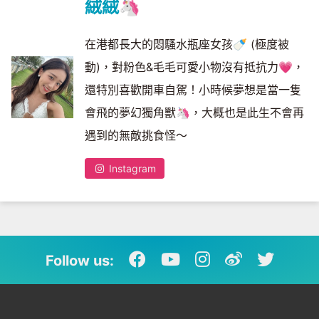
絨絨🦄
在港都長大的悶騷水瓶座女孩🍼 (極度被
動)，對粉色&毛毛可愛小物沒有抵抗力💗，
還特別喜歡開車自駕！小時候夢想是當一隻
會飛的夢幻獨角獸🦄，大概也是此生不會再
遇到的無敵挑食怪～
Instagram
Follow us: