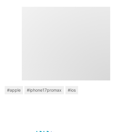
#apple
#iphone17promax
#ios