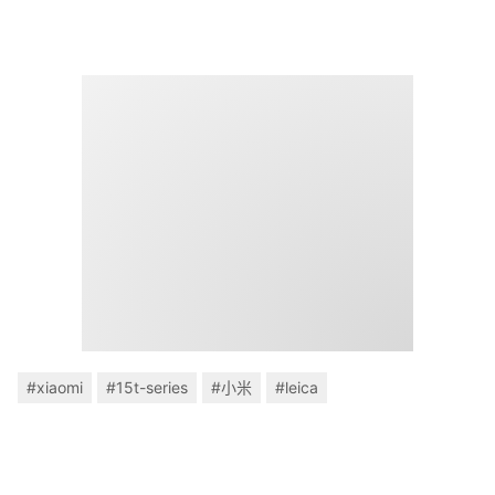
#xiaomi
#15t-series
#小米
#leica