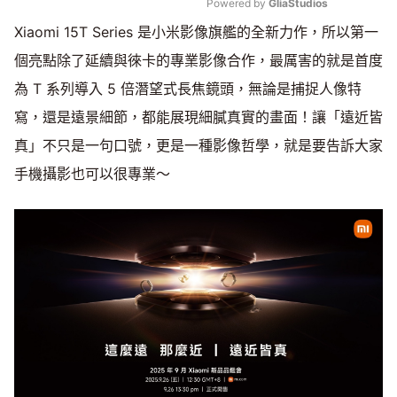
Powered by 
GliaStudios
Xiaomi 15T Series 是小米影像旗艦的全新力作，所以第一
Mute
個亮點除了延續與徠卡的專業影像合作，最厲害的就是首度
為 T 系列導入 5 倍潛望式長焦鏡頭，無論是捕捉人像特
寫，還是遠景細節，都能展現細膩真實的畫面！讓「遠近皆
真」不只是一句口號，更是一種影像哲學，就是要告訴大家
手機攝影也可以很專業～