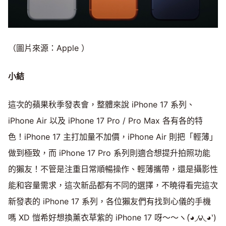
（圖片來源：Apple ）
小結
這次的蘋果秋季發表會，整體來說 iPhone 17 系列、
iPhone Air 以及 iPhone 17 Pro / Pro Max 各有各的特
色！iPhone 17 主打加量不加價，iPhone Air 則把「輕薄」
做到極致，而 iPhone 17 Pro 系列則適合想提升拍照功能
的獺友！不管是注重日常順暢操作、輕薄攜帶，還是攝影性
能和容量需求，這次新品都有不同的選擇，不曉得看完這次
新發表的 iPhone 17 系列，各位獺友們有找到心儀的手機
嗎 XD 愷希好想換薰衣草紫的 iPhone 17 呀～～ヽ(́◕◞౪◟◕‵)