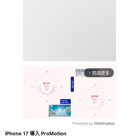
閱讀更多
arrow_forward_ios
Powered by 
GliaStudios
iPhone 17 導入 ProMotion
Mute