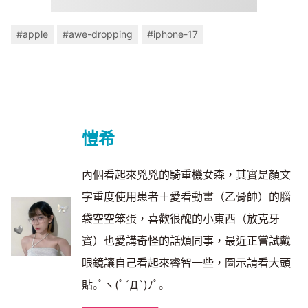
#apple
#awe-dropping
#iphone-17
愷希
內個看起來兇兇的騎重機女森，其實是顏文
字重度使用患者＋愛看動畫（乙骨帥）的腦
袋空空笨蛋，喜歡很醜的小東西（放克牙
寶）也愛講奇怪的話煩同事，最近正嘗試戴
眼鏡讓自己看起來睿智一些，圖示請看大頭
貼｡ﾟヽ(ﾟ´Д`)ﾉﾟ｡