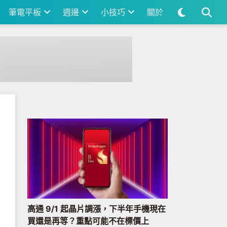
筆電平板
週邊
小技巧
關於
【想聊就開脆 EP.05】
高通 9/1 起晶片調漲，下半年手機現在
買還是再等？重點可能不在標價上