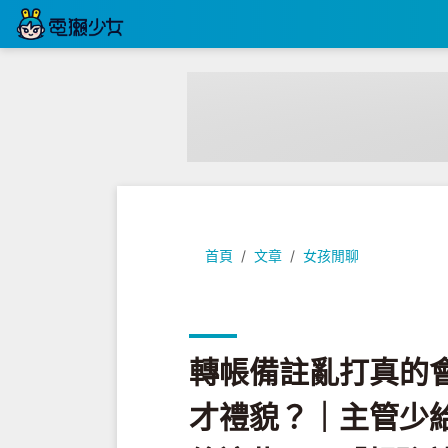
轉帳備註亂打真的會出事！｜給男生載
首頁
文章
女孩閒聊
轉帳備註亂打真的
才禮貌？｜主管少