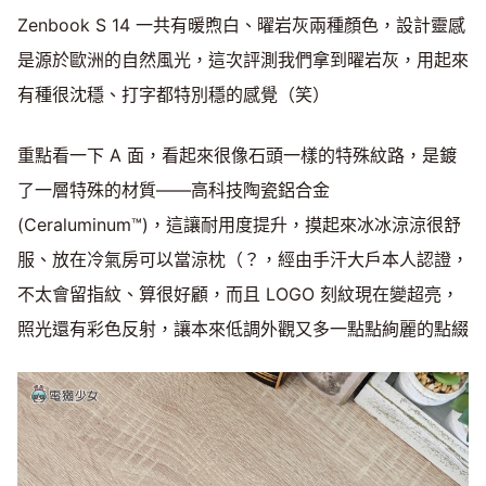
Zenbook S 14 一共有暖煦白、曜岩灰兩種顏色，設計靈感
是源於歐洲的自然風光，這次評測我們拿到曜岩灰，用起來
有種很沈穩、打字都特別穩的感覺（笑）
重點看一下 A 面，看起來很像石頭一樣的特殊紋路，是鍍
了一層特殊的材質——高科技陶瓷鋁合金
(Ceraluminum™)，這讓耐用度提升，摸起來冰冰涼涼很舒
服、放在冷氣房可以當涼枕（？，經由手汗大戶本人認證，
不太會留指紋、算很好顧，而且 LOGO 刻紋現在變超亮，
照光還有彩色反射，讓本來低調外觀又多一點點絢麗的點綴