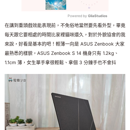
Powered by 
GliaStudios
在講到重頭戲效能表現前，不免俗地當然要先看外型，畢竟
Mute
每天跟它要相處的時間比家裡貓咪還久，對於外貌協會的我
來說，好看是基本的吧！輕薄一向是 ASUS Zenbook 大家
最熟悉的樣貌，ASUS Zenbook S 14 機身只有 1.2kg、
1.1cm 薄，女生單手拿很輕鬆、拿個 3 分鐘手也不會抖