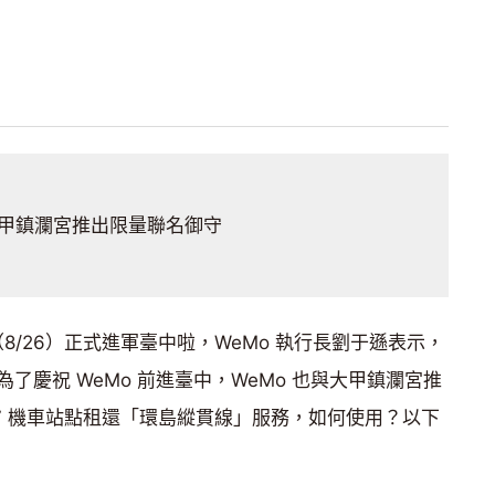
甲鎮瀾宮推出限量聯名御守
週一（8/26）正式進軍臺中啦，WeMo 執行長劉于遜表示，
了慶祝 WeMo 前進臺中，WeMo 也與大甲鎮瀾宮推
7 機車站點租還「環島縱貫線」服務，如何使用？以下