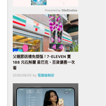
Powered by 
GliaStudios
Mute
父親節送禮免煩惱！7-ELEVEN 賣
188 元石斛蘭 星巴克、百貨優惠一次
看
2026/08/05
by
電獺編輯部