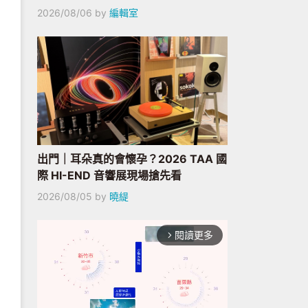
2026/08/06
by
編輯室
出門｜耳朵真的會懷孕？2026 TAA 國
際 HI-END 音響展現場搶先看
2026/08/05
by
曉緹
閱讀更多
arrow_forward_ios