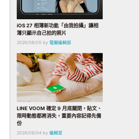
iOS 27 相簿新功能「由我拍攝」讓相
簿只顯示自己拍的照片
2026/08/05
by
電獺編輯部
LINE VOOM 確定 9 月底關閉，貼文、
限時動態都將消失，重要內容記得先備
份
2026/08/04
by
編輯室