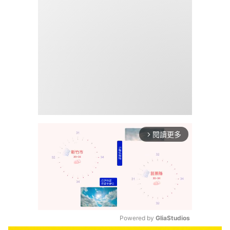
閱讀更多
arrow_forward_ios
Powered by 
GliaStudios