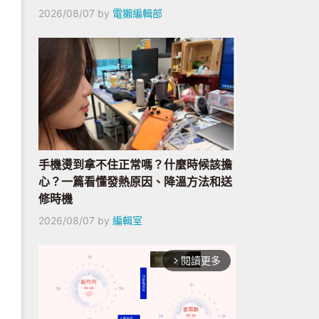
2026/08/07
by
電獺編輯部
手機燙到拿不住正常嗎？什麼時候該擔
心？一篇看懂發熱原因、降溫方法和送
修時機
2026/08/07
by
編輯室
閱讀更多
arrow_forward_ios