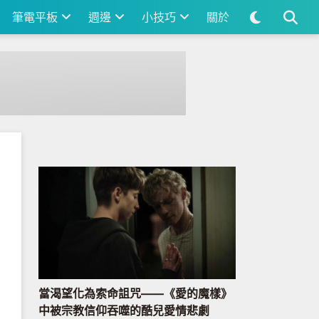
筆電平板
週邊
小技巧
關於
當渴望化為索命詛咒——《愛的魔樣》
中被宗教信仰吞噬的酷兒愛情悲劇