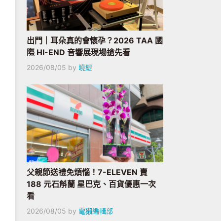
出門｜耳朵真的會懷孕？2026 TAA 國
際 HI-END 音響展現場搶先看
2026/08/05
by
曉緹
父親節送禮免煩惱！7-ELEVEN 賣
188 元石斛蘭 星巴克、百貨優惠一次
看
2026/08/05
by
電獺編輯部