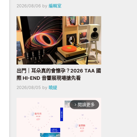
2026/08/06
by
編輯室
出門｜耳朵真的會懷孕？2026 TAA 國
際 HI-END 音響展現場搶先看
2026/08/05
by
曉緹
閱讀更多
arrow_forward_ios