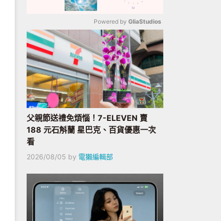
Powered by 
GliaStudios
Mute
父親節送禮免煩惱！7-ELEVEN 賣
188 元石斛蘭 星巴克、百貨優惠一次
看
2026/08/05
by
電獺編輯部