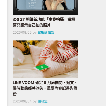
iOS 27 相簿新功能「由我拍攝」讓相
簿只顯示自己拍的照片
2026/08/05
by
電獺編輯部
LINE VOOM 確定 9 月底關閉，貼文、
限時動態都將消失，重要內容記得先備
份
2026/08/04
by
編輯室