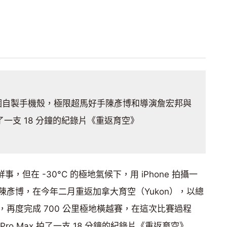
 Max、5 個自製手機殼，極限超馬好手陳彥博和導演詹宏邦與
一支 18 分鐘的紀錄片《重返育空》
鮮事，但在 -30°C 的極地氣候下，用 iPhone 拍攝一
彥博，在今年二月重返加拿大育空（Yukon），以總
再度完成 700 公里極地橫越賽，在這次比賽過程
 Pro Max 拍了一支 18 分鐘的紀錄片《重返育空》