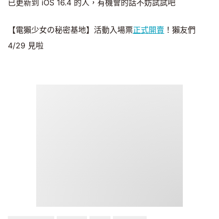
已更新到 iOS 16.4 的人，有機會的話不妨試試吧
【電獺少女の秘密基地】活動入場票
正式開賣
！獺友們
4/29 見啦