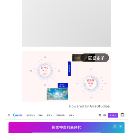
閱讀更多
arrow_forward_ios
Powered by 
GliaStudios
Mute