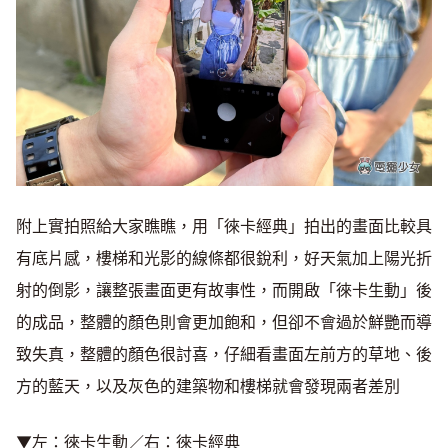
附上實拍照給大家瞧瞧，用「徠卡經典」拍出的畫面比較具
有底片感，樓梯和光影的線條都很銳利，好天氣加上陽光折
射的倒影，讓整張畫面更有故事性，而開啟「徠卡生動」後
的成品，整體的顏色則會更加飽和，但卻不會過於鮮艷而導
致失真，整體的顏色很討喜，仔細看畫面左前方的草地、後
方的藍天，以及灰色的建築物和樓梯就會發現兩者差別
▼左：徠卡生動／右：徠卡經典