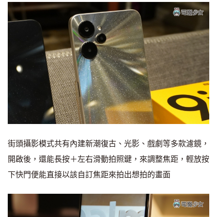
街頭攝影模式共有內建新潮復古、光影、戲劇等多款濾鏡，
開啟後，還能長按＋左右滑動拍照鍵，來調整焦距，輕放按
下快門便能直接以該自訂焦距來拍出想拍的畫面