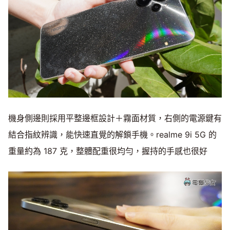
機身側邊則採用平整邊框設計＋霧面材質，右側的電源鍵有
結合指紋辨識，能快速直覺的解鎖手機。realme 9i 5G 的
重量約為 187 克，整體配重很均勻，握持的手感也很好