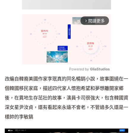
閱讀更多
arrow_forward_ios
Powered by 
GliaStudios
改編自韓裔美國作家李珉真的同名暢銷小說，故事圍繞在一
Mute
個韓國移民家庭，描述四代家人懷抱希望和夢想離開家鄉
後，在異地生存茁壯的故事，演員卡司很強大，包含韓國資
深女星尹汝貞，還有看起來永遠不會老，不管過多久還是一
樣帥的李敏鎬