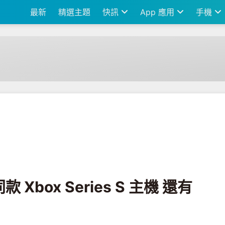
最新
精選主題
快訊
App 應用
手機
es S 主機 還有整支毛茸茸的手把！
box Series S 主機 還有
！