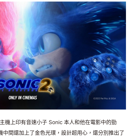
s S 主機上印有音速小子 Sonic 本人和他在電影中的勁
樣，主機中間還加上了金色光環，設計超用心，還分別推出了