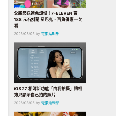
父親節送禮免煩惱！7-ELEVEN 賣
188 元石斛蘭 星巴克、百貨優惠一次
看
2026/08/05
by
電獺編輯部
iOS 27 相簿新功能「由我拍攝」讓相
簿只顯示自己拍的照片
2026/08/05
by
電獺編輯部