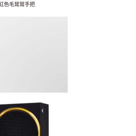
藍色／紅色毛茸茸手把