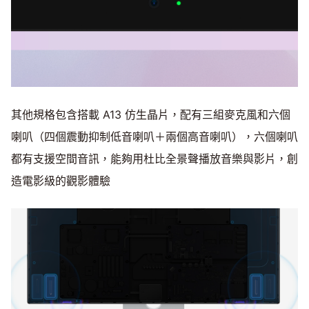
其他規格包含搭載 A13 仿生晶片，配有三組麥克風和六個
喇叭（四個震動抑制低音喇叭＋兩個高音喇叭），六個喇叭
都有支援空間音訊，能夠用杜比全景聲播放音樂與影片，創
造電影級的觀影體驗