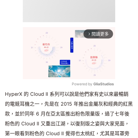
閱讀更多
arrow_forward_ios
Powered by 
GliaStudios
HyperX 的 Cloud II 系列可以說是他們家有史以來最暢銷
Mute
的電競耳機之一，先是在 2015 年推出金屬灰和經典的紅黑
款，並於同年 6 月在亞太區推出粉色限量版，過了七年後
粉色的 Cloud II 又重出江湖，以復刻版之姿與大家見面，
第一眼看到粉色的 Cloud II 覺得也太桃紅，尤其是耳罩旁