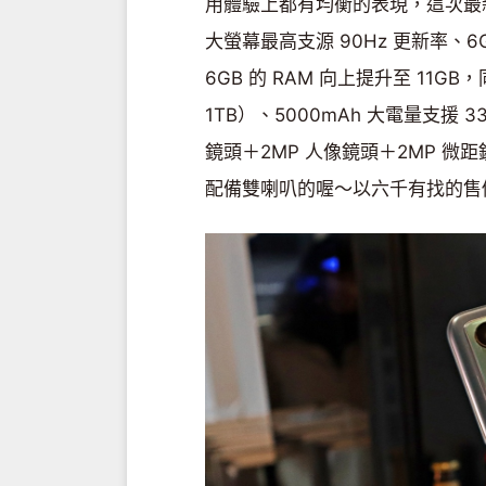
用體驗上都有均衡的表現，這次最新的 r
大螢幕最高支源 90Hz 更新率、6
6GB 的 RAM 向上提升至 1
1TB）、5000mAh 大電量支援 33W
鏡頭＋2MP 人像鏡頭＋2MP 微
配備雙喇叭的喔～以六千有找的售