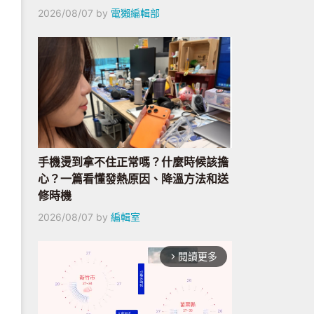
2026/08/07
by
電獺編輯部
手機燙到拿不住正常嗎？什麼時候該擔
心？一篇看懂發熱原因、降溫方法和送
修時機
2026/08/07
by
編輯室
閱讀更多
arrow_forward_ios