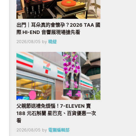
出門｜耳朵真的會懷孕？2026 TAA 國
際 HI-END 音響展現場搶先看
2026/08/05
by
曉緹
父親節送禮免煩惱！7-ELEVEN 賣
188 元石斛蘭 星巴克、百貨優惠一次
看
2026/08/05
by
電獺編輯部