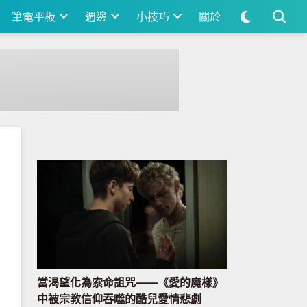
筆電平板
週邊
小技巧
關於
當渴望化為索命詛咒——《愛的魔樣》
中被宗教信仰吞噬的酷兒愛情悲劇