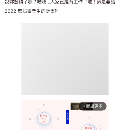
說妳登積了嗎？噗噗…人家已經有工作了啦！這是要給
2022 應屆畢業生的計畫哩
閱讀更多
arrow_forward_ios