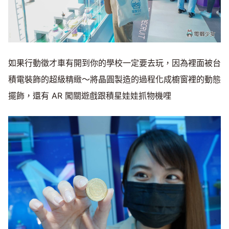
如果行動徵才車有開到你的學校一定要去玩，因為裡面被台
積電裝飾的超級精緻～將晶圓製造的過程化成櫥窗裡的動態
擺飾，還有 AR 闖關遊戲跟積星娃娃抓物機哩