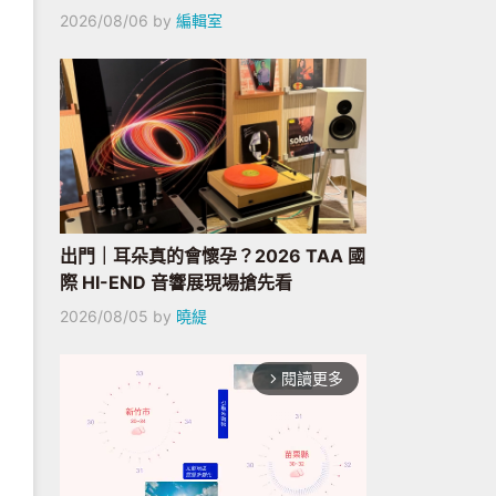
2026/08/06
by
編輯室
出門｜耳朵真的會懷孕？2026 TAA 國
際 HI-END 音響展現場搶先看
2026/08/05
by
曉緹
閱讀更多
arrow_forward_ios