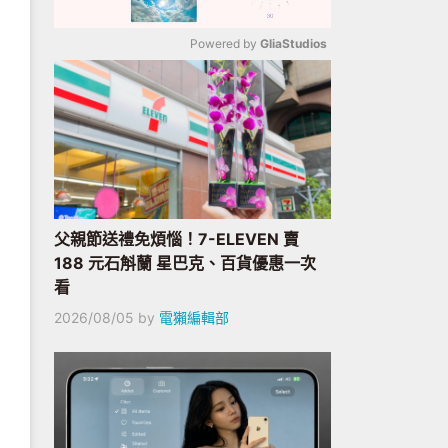
Powered by 
GliaStudios
Mute
父親節送禮免煩惱！7-ELEVEN 賣
188 元石斛蘭 星巴克、百貨優惠一次
看
2026/08/05
by
電獺編輯部