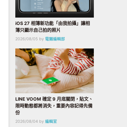
iOS 27 相簿新功能「由我拍攝」讓相
簿只顯示自己拍的照片
2026/08/05
by
電獺編輯部
LINE VOOM 確定 9 月底關閉，貼文、
限時動態都將消失，重要內容記得先備
份
2026/08/04
by
編輯室