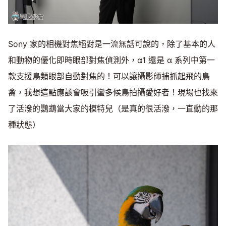
Sony 家的相機對焦絕對是一流無話可說的，除了基本的人
和動物的優化即時眼部對焦偵測外，α1 還是 α 系列中第一
款支援鳥類眼部自動對焦的！可以讓攝影師捕抓起飛的鳥
禽，我想這點應該會吸引蠻多候鳥拍攝愛好者！現場也找來
了活潑的鸚鵡當大家的模特兒（是真的很活潑，一直動的那
種狀態）