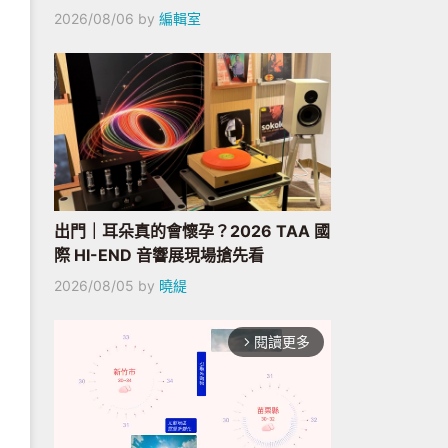
2026/08/06
by
編輯室
出門｜耳朵真的會懷孕？2026 TAA 國
際 HI-END 音響展現場搶先看
2026/08/05
by
曉緹
閱讀更多
arrow_forward_ios