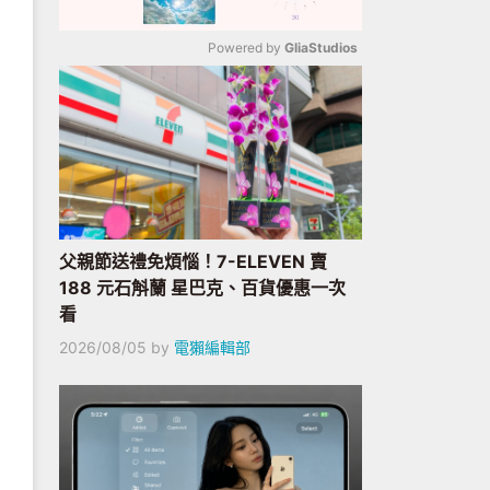
Powered by 
GliaStudios
Mute
父親節送禮免煩惱！7-ELEVEN 賣
188 元石斛蘭 星巴克、百貨優惠一次
看
2026/08/05
by
電獺編輯部