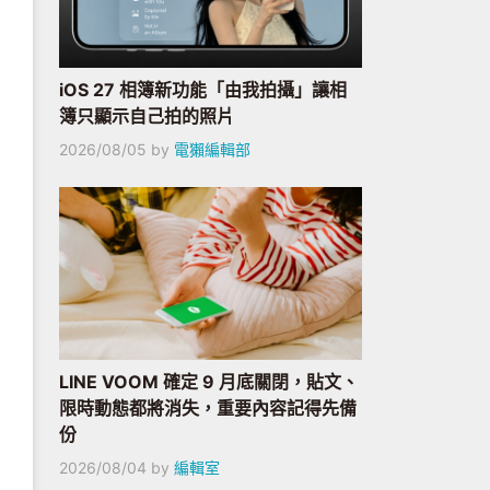
iOS 27 相簿新功能「由我拍攝」讓相
簿只顯示自己拍的照片
2026/08/05
by
電獺編輯部
LINE VOOM 確定 9 月底關閉，貼文、
限時動態都將消失，重要內容記得先備
份
2026/08/04
by
編輯室