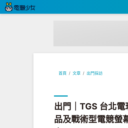
出門｜TGS 台北電玩展『 技嘉 』
首頁
文章
出門採訪
出門｜TGS 台北
品及戰術型電競螢幕 