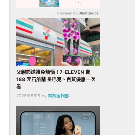
Powered by 
GliaStudios
Mute
父親節送禮免煩惱！7-ELEVEN 賣
188 元石斛蘭 星巴克、百貨優惠一次
看
2026/08/05
by
電獺編輯部