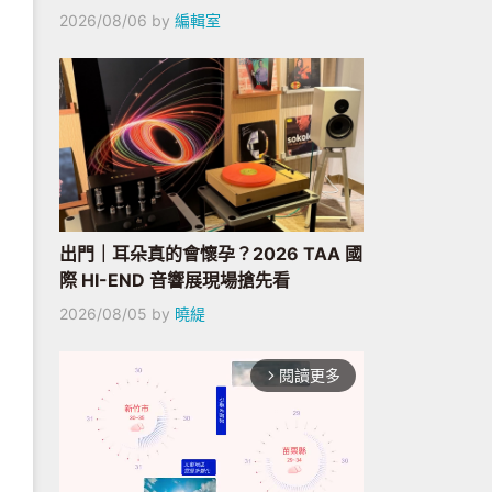
2026/08/06
by
編輯室
出門｜耳朵真的會懷孕？2026 TAA 國
際 HI-END 音響展現場搶先看
2026/08/05
by
曉緹
閱讀更多
arrow_forward_ios