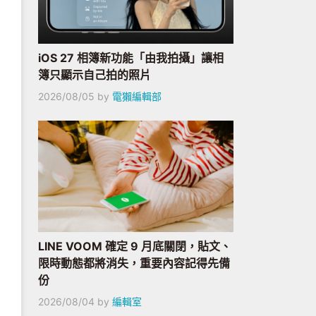
iOS 27 相簿新功能「由我拍攝」讓相
簿只顯示自己拍的照片
2026/08/05
by
電獺編輯部
LINE VOOM 確定 9 月底關閉，貼文、
限時動態都將消失，重要內容記得先備
份
2026/08/04
by
編輯室