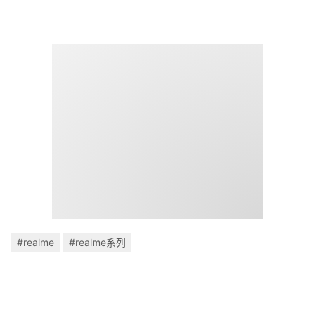
#realme
#realme系列