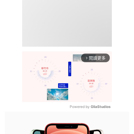
閱讀更多
arrow_forward_ios
Powered by 
GliaStudios
Mute