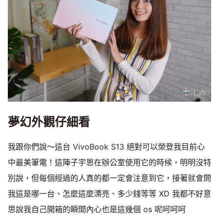
夢幻外觀仔細看
我跟你們說～這台 VivoBook S13 絕對可以榮登我目前心
中最美筆電！這陣子宇恩在辦公室使用它的時候，明明沒特
別說，但每個經過的人真的都一定會注意到它，接著就會問
我這是哪一台、怎麼這麼漂亮、多少錢等等 XD 我都不好意
思說我自己開箱的瞬間內心也是這幾個 os 呢呵呵呵