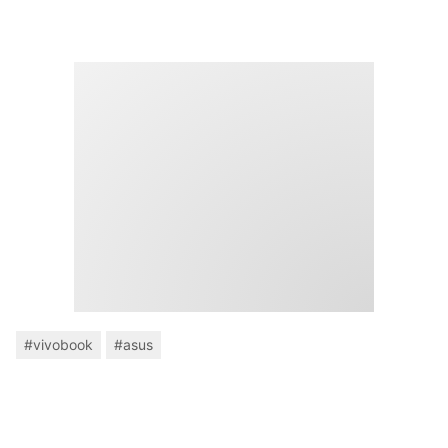
#vivobook
#asus