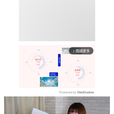
閱讀更多
arrow_forward_ios
Powered by 
GliaStudios
Mute