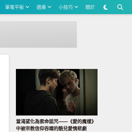
筆電平板
週邊
小技巧
關於
螢幕！
當渴望化為索命詛咒——《愛的魔樣》
中被宗教信仰吞噬的酷兒愛情悲劇