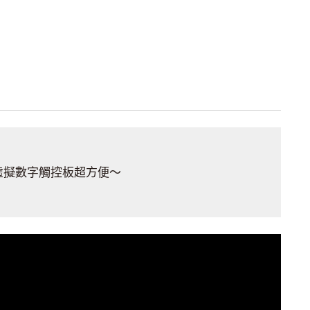
虛擬數字觸控板超方便～