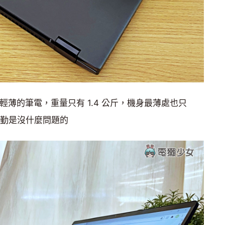
3) 算是滿輕薄的筆電，重量只有 1.4 公斤，機身最薄處也只
帶著通勤是沒什麼問題的