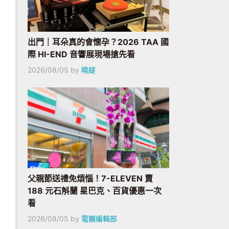
出門｜耳朵真的會懷孕？2026 TAA 國
際 HI-END 音響展現場搶先看
2026/08/05
by
曉緹
父親節送禮免煩惱！7-ELEVEN 賣
188 元石斛蘭 星巴克、百貨優惠一次
看
2026/08/05
by
電獺編輯部