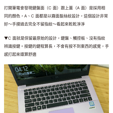
打開筆電會發現鍵盤面（C 面）跟上蓋（A 面）是採用相
同的顏色，A、C 面都是以霧面髮絲紋設計，這個設計非常
好～手摸過去完全不留指紋～看起來乾乾淨淨
▼C 面就是保留最原始的設計，鍵盤、觸控板、沒有指紋
辨識按鍵。按鍵的鍵程算長，不會有按不到東西的感覺，手
感打起來還算舒適