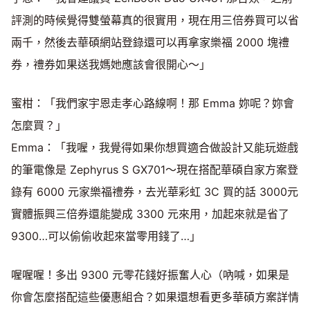
評測的時候覺得雙螢幕真的很實用，現在用三倍券買可以省
兩千，然後去華碩網站登錄還可以再拿家樂福 2000 塊禮
券，禮券如果送我媽她應該會很開心～」
蜜柑：「我們家宇恩走孝心路線啊！那 Emma 妳呢？妳會
怎麼買？」
Emma：「我喔，我覺得如果你想買適合做設計又能玩遊戲
的筆電像是 Zephyrus S GX701～現在搭配華碩自家方案登
錄有 6000 元家樂福禮券，去光華彩虹 3C 買的話 3000元
實體振興三倍券還能變成 3300 元來用，加起來就是省了
9300…可以偷偷收起來當零用錢了…」
喔喔喔！多出 9300 元零花錢好振奮人心（吶喊，如果是
你會怎麼搭配這些優惠組合？如果還想看更多華碩方案詳情