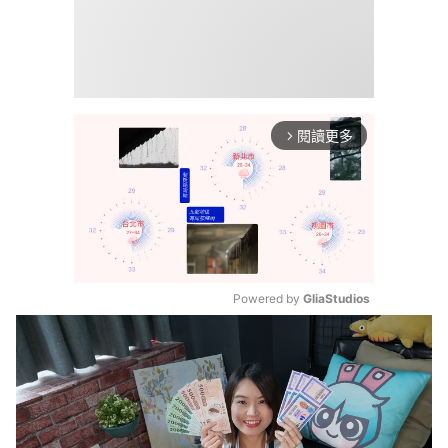
閱讀更多
arrow_forward_ios
Powered by 
GliaStudios
Mute