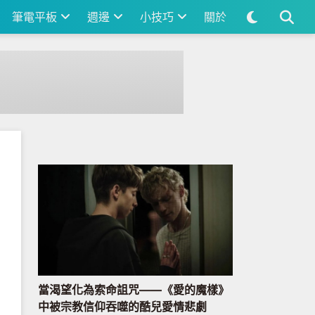
筆電平板
週邊
小技巧
關於
當渴望化為索命詛咒——《愛的魔樣》
中被宗教信仰吞噬的酷兒愛情悲劇