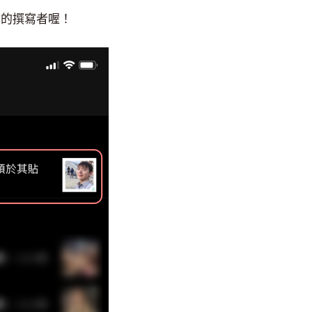
言的撰寫者喔！