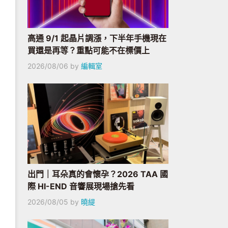
高通 9/1 起晶片調漲，下半年手機現在
買還是再等？重點可能不在標價上
2026/08/06
by
編輯室
出門｜耳朵真的會懷孕？2026 TAA 國
際 HI-END 音響展現場搶先看
2026/08/05
by
曉緹