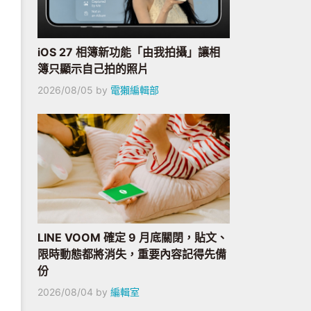
iOS 27 相簿新功能「由我拍攝」讓相
簿只顯示自己拍的照片
2026/08/05
by
電獺編輯部
LINE VOOM 確定 9 月底關閉，貼文、
限時動態都將消失，重要內容記得先備
份
2026/08/04
by
編輯室