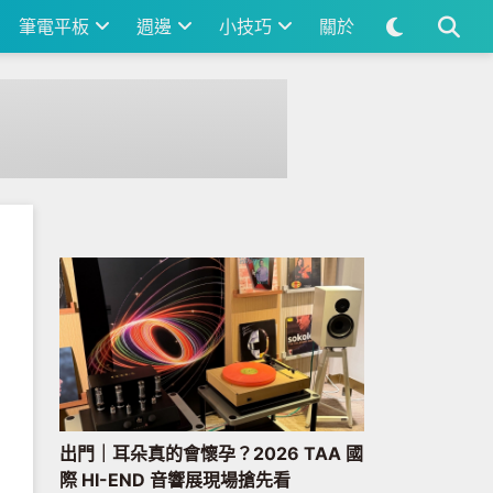
筆電平板
週邊
小技巧
關於
出門｜耳朵真的會懷孕？2026 TAA 國
際 HI-END 音響展現場搶先看