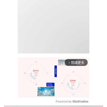
閱讀更多
arrow_forward_ios
Powered by 
GliaStudios