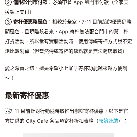
②
僅限於門市付款
：必須帶著 App 到門市付款（全家支
援線上支付）
③
寄杯優惠略遜色
：相較於全家，7-11 目前給的優惠仍略
顯遜色；且現階段看來，App 寄杯無法配合門市的第二杯
打折活動，所以當有實體活動時，使用傳統寄杯方式說不定
還比較划算（但當然傳統寄杯的缺點就是無法跨店取貨）
愛之深責之切，還是希望小七咖啡寄杯功能越來越方便啊
～！
最新寄杯優惠
7-11 目前針對行動隨時取推出咖啡寄杯優惠，以下是官
方提供的 City Cafe 各品項寄杯折扣表格（
原始連結
）：