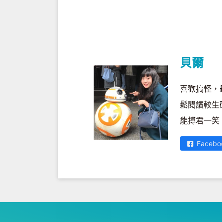
貝爾
喜歡搞怪，
鬆閱讀較生
能搏君一笑
Facebo