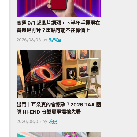
高通 9/1 起晶片調漲，下半年手機現在
買還是再等？重點可能不在標價上
2026/08/06
by
編輯室
出門｜耳朵真的會懷孕？2026 TAA 國
際 HI-END 音響展現場搶先看
2026/08/05
by
曉緹