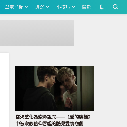
筆電平板
週邊
小技巧
關於
當渴望化為索命詛咒——《愛的魔樣》
中被宗教信仰吞噬的酷兒愛情悲劇