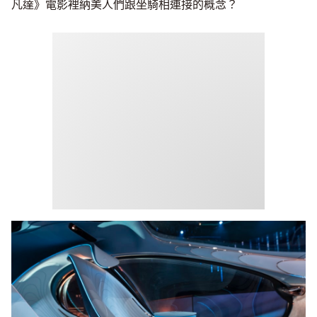
凡達》電影裡納美人們跟坐騎相連接的概念？