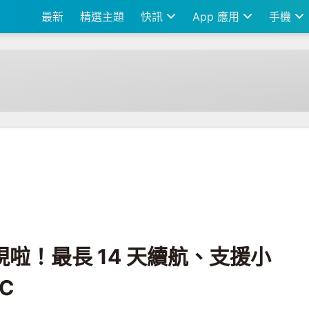
最新
精選主題
快訊
App 應用
手機
4 天續航、支援小愛同學、多功能 NFC
出現啦！最長 14 天續航、支援小
C