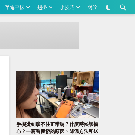
筆電平板
週邊
小技巧
關於
手機燙到拿不住正常嗎？什麼時候該擔
心？一篇看懂發熱原因、降溫方法和送