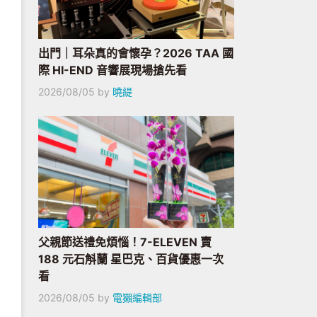
出門｜耳朵真的會懷孕？2026 TAA 國
際 HI-END 音響展現場搶先看
2026/08/05
by
曉緹
父親節送禮免煩惱！7-ELEVEN 賣
188 元石斛蘭 星巴克、百貨優惠一次
看
2026/08/05
by
電獺編輯部