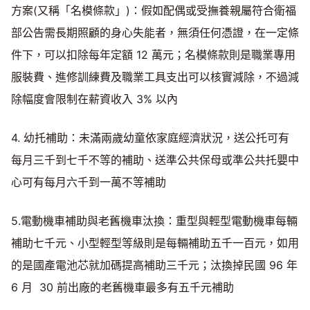
方案(又稱「名模條款」)：假如配偶或受撫養親屬符合衛福
部公告需長期照顧的身心失能者，無須任何憑證，在一定條
件下，可以扣除每年定額 12 萬元；名模條款則是職業專用
服裝費、進修訓練費及職業工具支出可以核實減除，不過減
除幅度會限制在薪資收入 3% 以內
4. 幼托補助：未滿兩歲幼童依家庭經濟狀況，送公托可有
每月三千到七千不等的補助、送準公共保母或準公共托嬰中
心可有每月六千到一萬不等補助
5.電動機車補助與老舊機車汰換：重型與輕型電動機車每輛
補助七千元、小型輕型等級則是每輛補助五千一百元，如用
的是國產電池芯就加碼提高補助三千元；汰換掉民國 96 年
6 月 30 前出廠的老舊機車最多有五千元補助