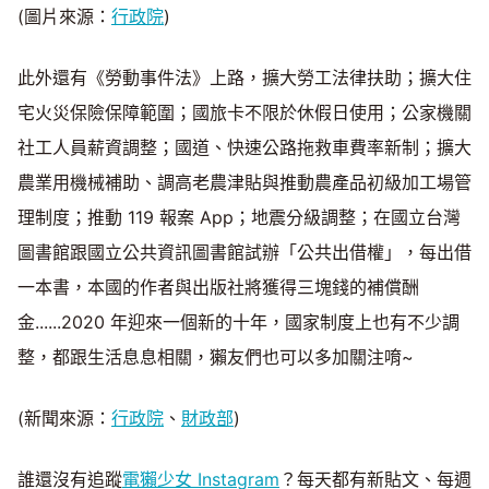
(圖片來源：
行政院
)
此外還有《勞動事件法》上路，擴大勞工法律扶助；擴大住
宅火災保險保障範圍；國旅卡不限於休假日使用；公家機關
社工人員薪資調整；國道、快速公路拖救車費率新制；擴大
農業用機械補助、調高老農津貼與推動農產品初級加工場管
理制度；推動 119 報案 App；地震分級調整；在國立台灣
圖書館跟國立公共資訊圖書館試辦「公共出借權」，每出借
一本書，本國的作者與出版社將獲得三塊錢的補償酬
金......2020 年迎來一個新的十年，國家制度上也有不少調
整，都跟生活息息相關，獺友們也可以多加關注唷~
(新聞來源：
行政院
、
財政部
)
誰還沒有追蹤
電獺少女 Instagram
？每天都有新貼文、每週