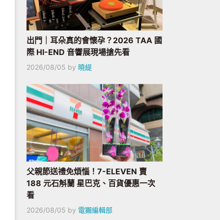
出門｜耳朵真的會懷孕？2026 TAA 國
際 HI-END 音響展現場搶先看
2026/08/05
by
曉緹
父親節送禮免煩惱！7-ELEVEN 賣
188 元石斛蘭 星巴克、百貨優惠一次
看
2026/08/05
by
電獺編輯部