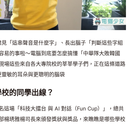
朵聽見「這串聲音是什麼字」、長出腦子「判斷這些字組
容易的事啦～電腦到底要怎麼搞懂「中華隊大敗韓國
現場這些來自各大專院校的莘莘學子們，正在這條道路
有更靈敏的耳朵與更聰明的腦袋
學校的同學出線？
場「科技大擂台 與 AI 對話（Fun Cup）」，總共
部楊琇雅楊司長來頒發獎狀與獎品，來瞧瞧是哪些學校