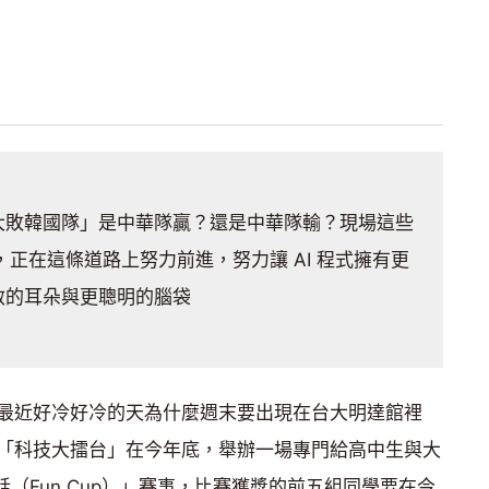
大敗韓國隊」是中華隊贏？還是中華隊輸？現場這些
正在這條道路上努力前進，努力讓 AI 程式擁有更
敏的耳朵與更聰明的腦袋
最近好冷好冷的天為什麼週末要出現在台大明達館裡
「科技大擂台」在今年底，舉辦一場專門給高中生與大
對話（Fun Cup）」賽事，比賽獲獎的前五組同學要在今