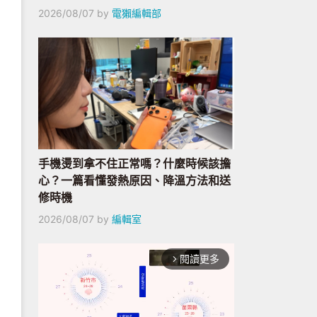
2026/08/07
by
電獺編輯部
手機燙到拿不住正常嗎？什麼時候該擔
心？一篇看懂發熱原因、降溫方法和送
修時機
2026/08/07
by
編輯室
閱讀更多
arrow_forward_ios