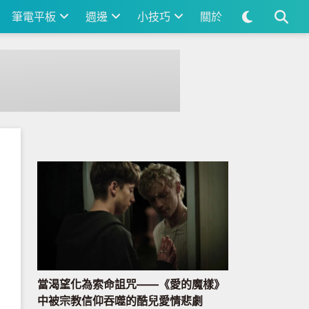
筆電平板
週邊
小技巧
關於
當渴望化為索命詛咒——《愛的魔樣》
中被宗教信仰吞噬的酷兒愛情悲劇