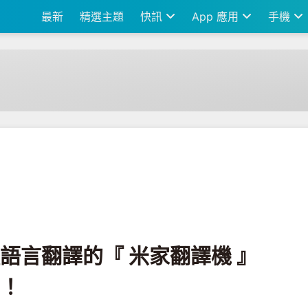
最新
精選主題
快訊
App 應用
手機
翻譯機 』 還能當 WiFi 機使用！
種語言翻譯的『 米家翻譯機 』
用！