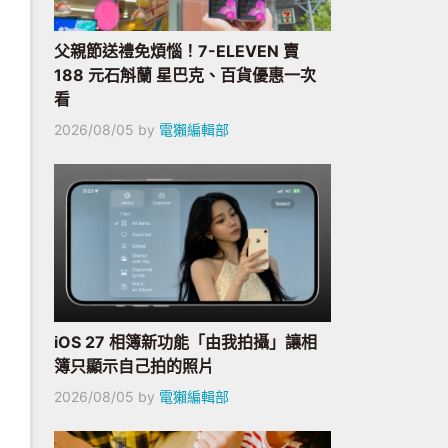
父親節送禮免煩惱！7-ELEVEN 賣
188 元石斛蘭 星巴克、百貨優惠一次
看
2026/08/05
by
電獺編輯部
iOS 27 相簿新功能「由我拍攝」讓相
簿只顯示自己拍的照片
2026/08/05
by
電獺編輯部