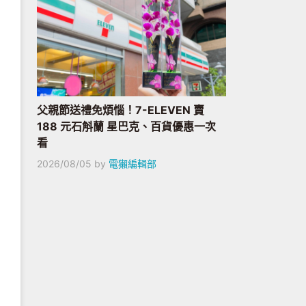
父親節送禮免煩惱！7-ELEVEN 賣
188 元石斛蘭 星巴克、百貨優惠一次
看
2026/08/05
by
電獺編輯部