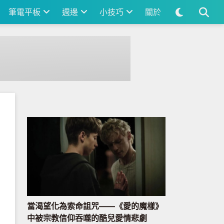
筆電平板
週邊
小技巧
關於
當渴望化為索命詛咒——《愛的魔樣》
中被宗教信仰吞噬的酷兒愛情悲劇