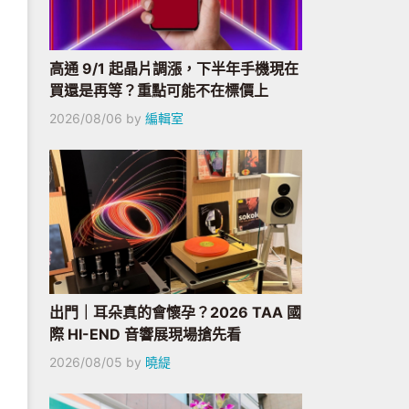
高通 9/1 起晶片調漲，下半年手機現在
買還是再等？重點可能不在標價上
2026/08/06
by
編輯室
出門｜耳朵真的會懷孕？2026 TAA 國
際 HI-END 音響展現場搶先看
2026/08/05
by
曉緹