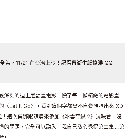
全美，11/21 在台灣上映！記得帶衛生紙擦淚 QQ
最深刻的迪士尼動畫電影，除了每一幀精緻的電影畫
Let It Go〉，看到這個字都會不自覺想哼出來 XD
於回來啦！這次莫娜跟辣導來參加《冰雪奇緣 2》試映會，沒
懂的問題，完全可以融入，我自己私心覺得第二集比第
哈）