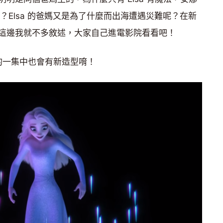
裡？Elsa 的爸媽又是為了什麼而出海遭遇災難呢？在新
這邊我就不多敘述，大家自己進電影院看看吧！
新的一集中也會有新造型唷！