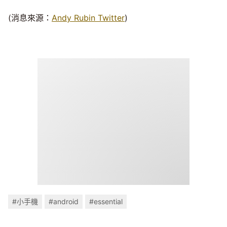
(消息來源：
Andy Rubin Twitter
)
#小手機
#android
#essential